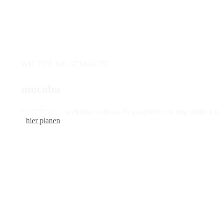
WIE FÜR SIE GEMACHT
mocoba
Vielfältiges, wunderbar zeitloses Regalsystem mit ungezählten i
hier planen